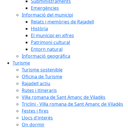
Subministraments
Emergències
Informació del municipi
Relats i memòries de Rajadell
Història
El municipi en xifres
Patrimoni cultural
Entorn natural
Informació geogràfica
Turisme
Turisme sostenible
Oficina de Turisme
Rajadell actiu
Rutes i itineraris
Vil·la romana de Sant Amanç de Viladés
Triclini - Vil·la romana de Sant Amanç de Viladés
Festes i fires
Llocs d'interès
On dormir