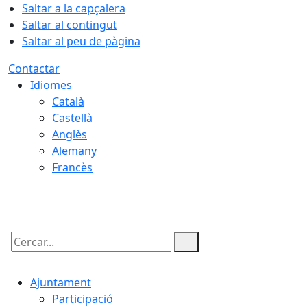
Saltar a la capçalera
Saltar al contingut
Saltar al peu de pàgina
Contactar
Idiomes
Català
Castellà
Anglès
Alemany
Francès
09.08.2026 | 05:58
Cercar:
Ajuntament
Participació