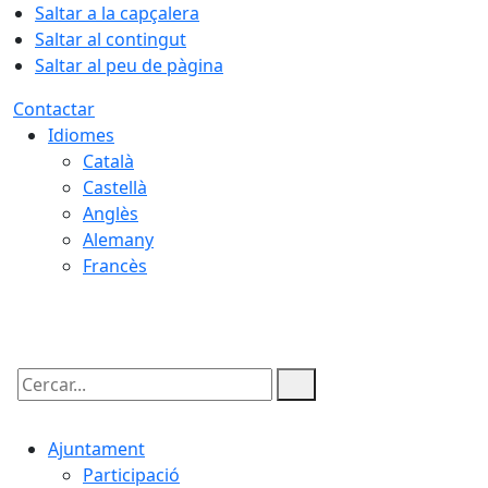
Saltar a la capçalera
Saltar al contingut
Saltar al peu de pàgina
Contactar
Idiomes
Català
Castellà
Anglès
Alemany
Francès
08.08.2026 | 10:07
Cercar:
Ajuntament
Participació