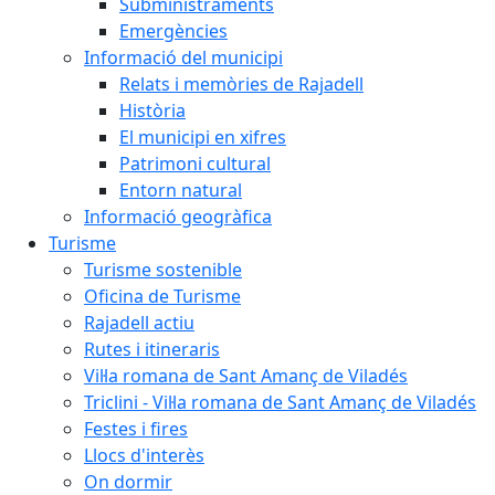
Subministraments
Emergències
Informació del municipi
Relats i memòries de Rajadell
Història
El municipi en xifres
Patrimoni cultural
Entorn natural
Informació geogràfica
Turisme
Turisme sostenible
Oficina de Turisme
Rajadell actiu
Rutes i itineraris
Vil·la romana de Sant Amanç de Viladés
Triclini - Vil·la romana de Sant Amanç de Viladés
Festes i fires
Llocs d'interès
On dormir