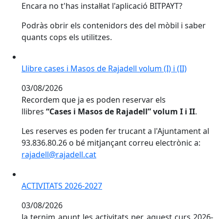
Encara no t'has instal·lat l'aplicació BITPAYT?
Podràs obrir els contenidors des del mòbil i saber
quants cops els utilitzes.
Llibre cases i Masos de Rajadell volum (I) i (II)
Llibre cases i Masos de Rajadell volum (I) i (II)
03/08/2026
Recordem que ja es poden reservar els
llibres
“Cases i Masos de Rajadell” volum I i II
.
Les reserves es poden fer trucant a l'Ajuntament al
93.836.80.26 o bé mitjançant correu electrònic a:
rajadell@rajadell.cat
ACTIVITATS 2026-2027
ACTIVITATS 2026-2027
03/08/2026
Ja ternim apunt les activitats per aquest curs 2026-