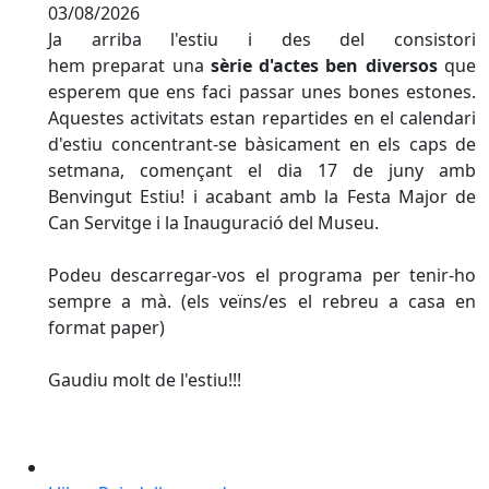
03/08/2026
Ja arriba l'estiu i des del consistori
hem preparat una
sèrie d'actes ben diversos
que
esperem que ens faci passar unes bones estones.
Aquestes activitats estan repartides en el calendari
d'estiu concentrant-se bàsicament en els caps de
setmana, començant el dia 17 de juny amb
Benvingut Estiu! i acabant amb la Festa Major de
Can
Servitge i la Inauguració del Museu
.
Podeu descarregar-vos el programa per tenir-ho
sempre a mà. (els veïns/es el rebreu a casa en
format paper)
Gaudiu molt de l'estiu!!!
Llibre Rajadell, records per sempre