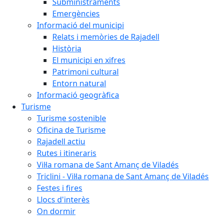
Subministraments
Emergències
Informació del municipi
Relats i memòries de Rajadell
Història
El municipi en xifres
Patrimoni cultural
Entorn natural
Informació geogràfica
Turisme
Turisme sostenible
Oficina de Turisme
Rajadell actiu
Rutes i itineraris
Vil·la romana de Sant Amanç de Viladés
Triclini - Vil·la romana de Sant Amanç de Viladés
Festes i fires
Llocs d'interès
On dormir