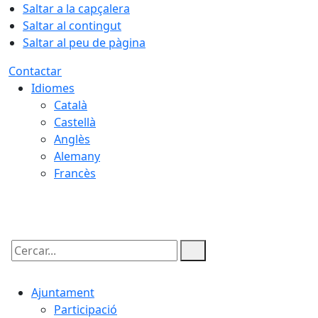
Saltar a la capçalera
Saltar al contingut
Saltar al peu de pàgina
Contactar
Idiomes
Català
Castellà
Anglès
Alemany
Francès
06.08.2026 | 11:14
Cercar:
Ajuntament
Participació