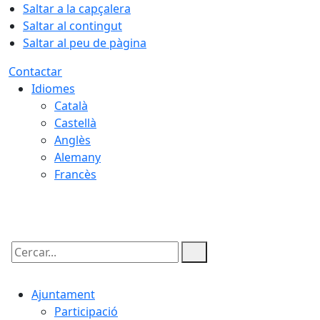
Saltar a la capçalera
Saltar al contingut
Saltar al peu de pàgina
Contactar
Idiomes
Català
Castellà
Anglès
Alemany
Francès
08.08.2026 | 07:25
Cercar:
Ajuntament
Participació