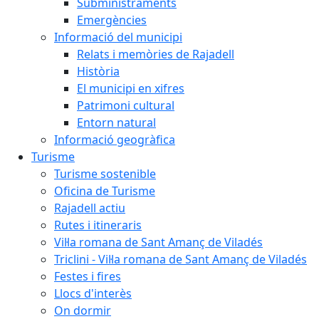
Subministraments
Emergències
Informació del municipi
Relats i memòries de Rajadell
Història
El municipi en xifres
Patrimoni cultural
Entorn natural
Informació geogràfica
Turisme
Turisme sostenible
Oficina de Turisme
Rajadell actiu
Rutes i itineraris
Vil·la romana de Sant Amanç de Viladés
Triclini - Vil·la romana de Sant Amanç de Viladés
Festes i fires
Llocs d'interès
On dormir