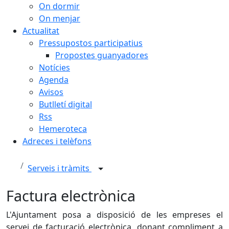
On dormir
On menjar
Actualitat
Pressupostos participatius
Propostes guanyadores
Notícies
Agenda
Avisos
Butlletí digital
Rss
Hemeroteca
Adreces i telèfons
Serveis i tràmits
Factura electrònica
L'Ajuntament posa a disposició de les empreses el
servei de facturació electrònica, donant compliment a