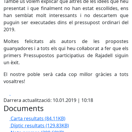
També us volem explicar que altres de les idees que heu
presentat i que finalment no han estat escollides, ens
han semblat molt interessants i no descartem que
puguin ser executades dins el pressupost ordinari del
2019.
Moltes felicitats als autors de les propostes
guanyadores i a tots els qui heu col·laborat a fer que els
primers Pressupostos participatius de Rajadell siguin
un èxit.
El nostre poble serà cada cop millor gràcies a tots
vosaltres!
Facebook
X
Darrera actualització: 10.01.2019 | 10:18
Documents
Carta resultats
(84.11KB)
Díptic resultats
(129.83KB)