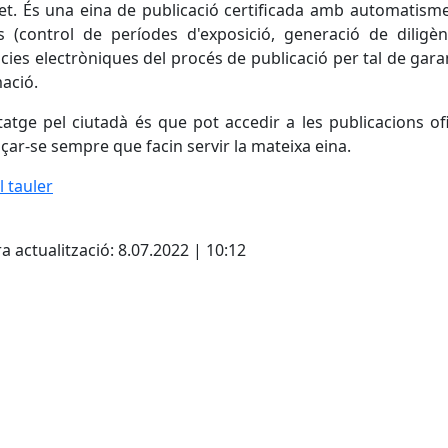
et. És una eina de publicació certificada amb automatismes
s (control de períodes d'exposició, generació de diligènc
cies electròniques del procés de publicació per tal de garant
ació.
tatge pel ciutadà és que pot accedir a les publicacions o
çar-se sempre que facin servir la mateixa eina.
l tauler
cebook
X
a actualització: 8.07.2022 | 10:12