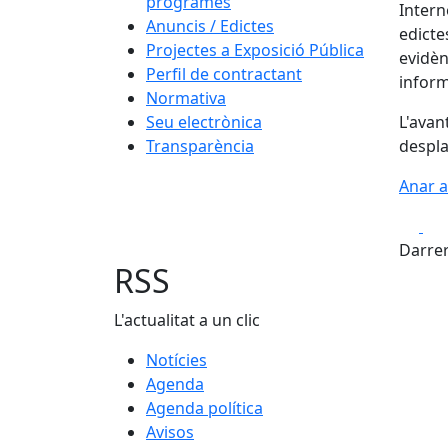
programes
Intern
Anuncis / Edictes
edicte
Projectes a Exposició Pública
evidèn
Perfil de contractant
inform
Normativa
Seu electrònica
L'avan
Transparència
despla
Anar a
Fa
Darrer
RSS
L'actualitat a un clic
Notícies
Agenda
Agenda política
Avisos