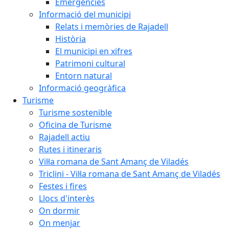
Emergències
Informació del municipi
Relats i memòries de Rajadell
Història
El municipi en xifres
Patrimoni cultural
Entorn natural
Informació geogràfica
Turisme
Turisme sostenible
Oficina de Turisme
Rajadell actiu
Rutes i itineraris
Vil·la romana de Sant Amanç de Viladés
Triclini - Vil·la romana de Sant Amanç de Viladés
Festes i fires
Llocs d'interès
On dormir
On menjar