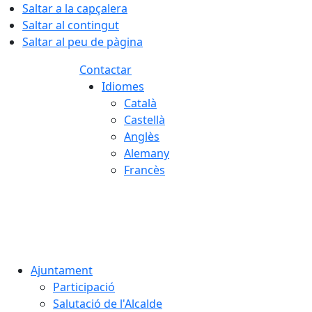
Saltar a la capçalera
Saltar al contingut
Saltar al peu de pàgina
Contactar
Idiomes
Català
Castellà
Anglès
Alemany
Francès
08.08.2026 | 06:07
Ajuntament
Participació
Salutació de l'Alcalde