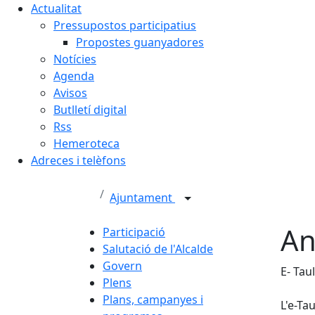
Actualitat
Pressupostos participatius
Propostes guanyadores
Notícies
Agenda
Avisos
Butlletí digital
Rss
Hemeroteca
Adreces i telèfons
Ajuntament
An
Participació
Salutació de l'Alcalde
Govern
E- Tau
Plens
Plans, campanyes i
L'e-Ta