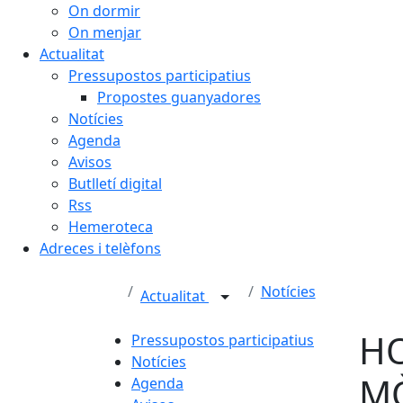
On dormir
On menjar
Actualitat
Pressupostos participatius
Propostes guanyadores
Notícies
Agenda
Avisos
Butlletí digital
Rss
Hemeroteca
Adreces i telèfons
Notícies
Actualitat
HO
Pressupostos participatius
Notícies
MÒ
Agenda