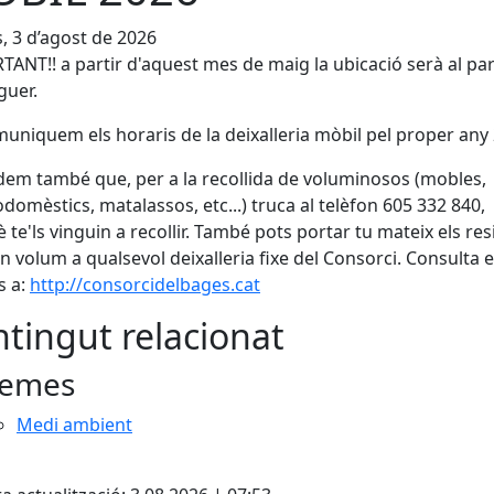
s, 3 d’agost de 2026
ANT!! a partir d'aquest mes de maig la ubicació serà al pa
guer.
uniquem els horaris de la deixalleria mòbil pel proper any
em també que, per a la recollida de voluminosos (mobles,
odomèstics, matalassos, etc...) truca al telèfon 605 332 840,
 te'ls vinguin a recollir. També pots portar tu mateix els re
n volum a qualsevol deixalleria fixe del Consorci. Consulta e
s a:
http://consorcidelbages.cat
tingut relacionat
emes
Medi ambient
cebook
X