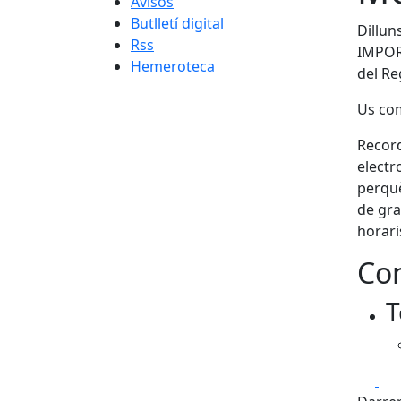
Avisos
Butlletí digital
Dillun
Rss
IMPORT
Hemeroteca
del Re
Us com
Record
electr
perquè
de gra
horari
Con
T
Fa