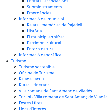
Entitats i associacions
Subministraments
Emergències
Informació del municipi
Relats i memòries de Rajadell
Història
El municipi en xifres
Patrimoni cultural
Entorn natural
Informació geogràfica
Turisme
Turisme sostenible
Oficina de Turisme
Rajadell actiu
Rutes i itineraris
Vil·la romana de Sant Amanç de Viladés
Triclini - Vil·la romana de Sant Amanç de Viladés
Festes i fires
Llocs d'interès