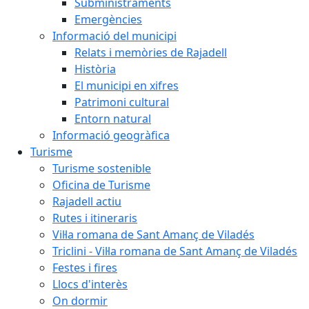
Subministraments
Emergències
Informació del municipi
Relats i memòries de Rajadell
Història
El municipi en xifres
Patrimoni cultural
Entorn natural
Informació geogràfica
Turisme
Turisme sostenible
Oficina de Turisme
Rajadell actiu
Rutes i itineraris
Vil·la romana de Sant Amanç de Viladés
Triclini - Vil·la romana de Sant Amanç de Viladés
Festes i fires
Llocs d'interès
On dormir