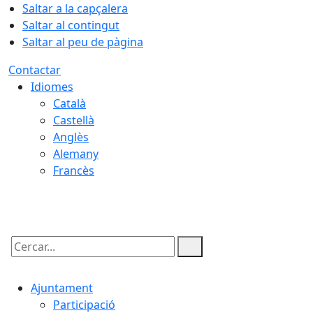
Saltar a la capçalera
Saltar al contingut
Saltar al peu de pàgina
Contactar
Idiomes
Català
Castellà
Anglès
Alemany
Francès
08.08.2026 | 23:20
Cercar:
Ajuntament
Participació