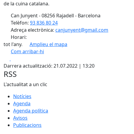
de la cuina catalana.
Can Junyent - 08256 Rajadell - Barcelona
Telèfon:
93 836 80 24
Adreça electrònica:
canjunyent@gmail.com
Horari:
tot l'any.
Amplieu el mapa
Com arribar-hi
Leaflet
| ©
OpenStreetMap
contributors
Facebook
X
+
Darrera actualització: 21.07.2022 | 13:20
−
RSS
L'actualitat a un clic
Notícies
Agenda
Agenda política
Avisos
Publicacions