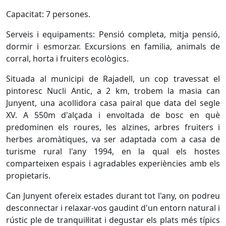
Capacitat: 7 persones.
Serveis i equipaments: Pensió completa, mitja pensió,
dormir i esmorzar. Excursions en familia, animals de
corral, horta i fruiters ecològics.
Situada al municipi de Rajadell, un cop travessat el
pintoresc Nucli Antic, a 2 km, trobem la masia can
Junyent, una acollidora casa pairal que data del segle
XV. A 550m d'alçada i envoltada de bosc en què
predominen els roures, les alzines, arbres fruiters i
herbes aromàtiques, va ser adaptada com a casa de
turisme rural l'any 1994, en la qual els hostes
comparteixen espais i agradables experiències amb els
propietaris.
Can Junyent ofereix estades durant tot l'any, on podreu
desconnectar i relaxar-vos gaudint d'un entorn natural i
rústic ple de tranquil·litat i degustar els plats més típics