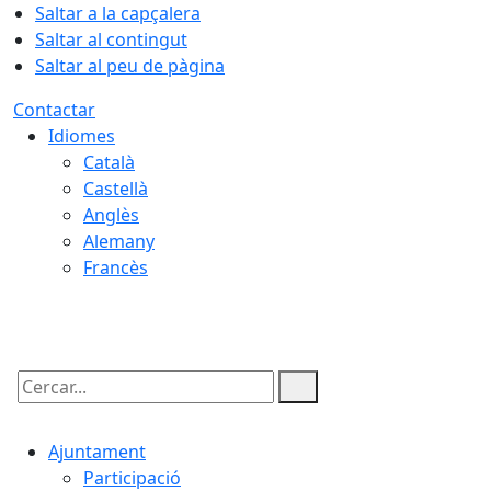
Saltar a la capçalera
Saltar al contingut
Saltar al peu de pàgina
Contactar
Idiomes
Català
Castellà
Anglès
Alemany
Francès
07.08.2026 | 19:08
Cercar:
Ajuntament
Participació