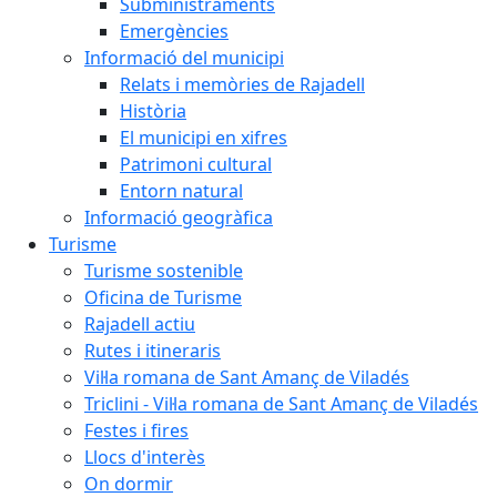
Subministraments
Emergències
Informació del municipi
Relats i memòries de Rajadell
Història
El municipi en xifres
Patrimoni cultural
Entorn natural
Informació geogràfica
Turisme
Turisme sostenible
Oficina de Turisme
Rajadell actiu
Rutes i itineraris
Vil·la romana de Sant Amanç de Viladés
Triclini - Vil·la romana de Sant Amanç de Viladés
Festes i fires
Llocs d'interès
On dormir