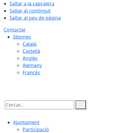
Saltar a la capçalera
Saltar al contingut
Saltar al peu de pàgina
Contactar
Idiomes
Català
Castellà
Anglès
Alemany
Francès
08.08.2026 | 05:15
Cercar:
Ajuntament
Participació