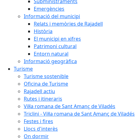
Subministraments
Emergències
Informació del municipi
Relats i memòries de Rajadell
Història
El municipi en xifres
Patrimoni cultural
Entorn natural
Informació geogràfica
Turisme
Turisme sostenible
Oficina de Turisme
Rajadell actiu
Rutes i itineraris
Vil·la romana de Sant Amanç de Viladés
Triclini - Vil·la romana de Sant Amanç de Viladés
Festes i fires
Llocs d'interès
On dormir