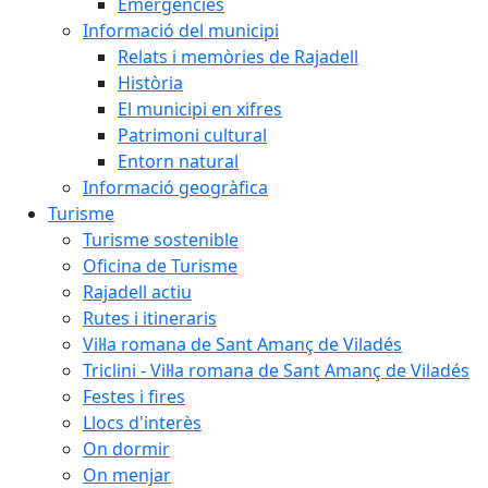
Emergències
Informació del municipi
Relats i memòries de Rajadell
Història
El municipi en xifres
Patrimoni cultural
Entorn natural
Informació geogràfica
Turisme
Turisme sostenible
Oficina de Turisme
Rajadell actiu
Rutes i itineraris
Vil·la romana de Sant Amanç de Viladés
Triclini - Vil·la romana de Sant Amanç de Viladés
Festes i fires
Llocs d'interès
On dormir
On menjar