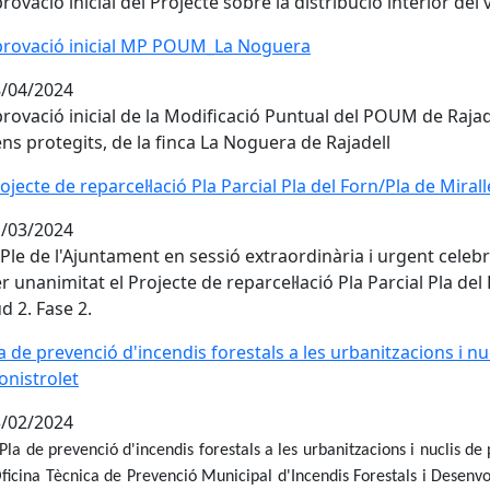
rovació inicial del Projecte sobre la distribució interior del 
rovació inicial MP POUM_La Noguera
/04/2024
rovació inicial de la Modificació Puntual del POUM de Rajadel
ns protegits, de la finca La Noguera de Rajadell
ojecte de reparcel·lació Pla Parcial Pla del Forn/Pla de Mirall
/03/2024
 Ple de l'Ajuntament en sessió extraordinària i urgent celeb
r unanimitat el Projecte de reparcel·lació Pla Parcial Pla del
d 2. Fase 2.
a de prevenció d'incendis forestals a les urbanitzacions i nu
nistrolet
/02/2024
 Pla de prevenció d'incendis forestals a les urbanitzacions i nuclis d
Oficina Tècnica de Prevenció Municipal d'Incendis Forestals i Desenv