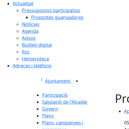
Actualitat
Pressupostos participatius
Propostes guanyadores
Notícies
Agenda
Avisos
Butlletí digital
Rss
Hemeroteca
Adreces i telèfons
Ajuntament
Pr
Participació
Salutació de l'Alcalde
Govern
Ap
Plens
Plans, campanyes i
05