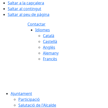
Saltar a la capçalera
Saltar al contingut
Saltar al peu de pàgina
Contactar
Idiomes
Català
Castellà
Anglès
Alemany
Francès
07.08.2026 | 09:23
Ajuntament
Participació
Salutació de l'Alcalde