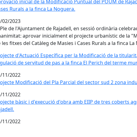
rovació inicial de la Modificació Puntual del POUM de Rajadel
ses Rurals a la finca La Noguera.
/02/2023
 Ple de l'Ajuntament de Rajadell, en sessió ordinària celebra
animitat: aprovar inicialment el projecte urbanístic de la "
 les fitxes del Catàleg de Masies i Cases Rurals a la finca L
ojecte d'Actuació Específica per la Modificació de la titular
gulació de servitud de pas a la finca El Perich del terme mun
/11/2022
ojecte Modificació del Pla Parcial del sector sud 2 zona indus
/11/2022
ojecte bàsic i d'execució d'obra amb EIIP de tres coberts ag
jadell.
/11/2022
cebook
X