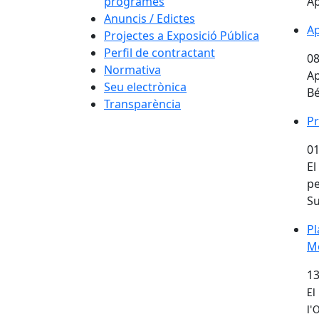
programes
Ap
Anuncis / Edictes
Ap
Projectes a Exposició Pública
Perfil de contractant
08
Normativa
Ap
Seu electrònica
Bé
Transparència
Pr
01
El
pe
Su
Pl
Mo
13
El
l'