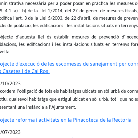
ministrativa necessària per a poder posar en pràctica les mesures de 
9. 4.1. a) i b) de la Llei 2/2014, del 27 de gener, de mesures fiscals
difica l'art. 3 de la Llei 5/2003, de 22 d'abril, de mesures de prevenc
clis de població, les edificacions i les instal·lacions situats en terrenys
objecte d'aquesta llei és establir mesures de prevenció d'incend
blacions, les edificacions i les instal·lacions situats en terrenys f
volta.
ojecte d'execució de les escomeses de sanejament per connec
s Casetes i de Cal Ros.
/10/2023
cordem l'obligació de tots els habitatges ubicats en sòl urbà de con
tiu, qualsevol habitatge que estigui ubicat en sòl urbà, tot i que no es
esentant una instància a l'Ajuntament.
ojecte reforma i activitats en la Pinacoteca de la Rectoria
/07/2023