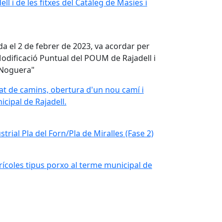
l i de les fitxes del Catàleg de Masies i
da el 2 de febrer de 2023, va acordar per
Modificació Puntual del POUM de Rajadell i
a Noguera"
itat de camins, obertura d'un nou camí i
icipal de Rajadell.
trial Pla del Forn/Pla de Miralles (Fase 2)
rícoles tipus porxo al terme municipal de