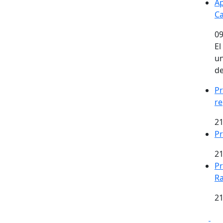
Ap
Ca
09
El
un
de
Pr
re
21
Pr
21
Pr
Ra
21
Fa