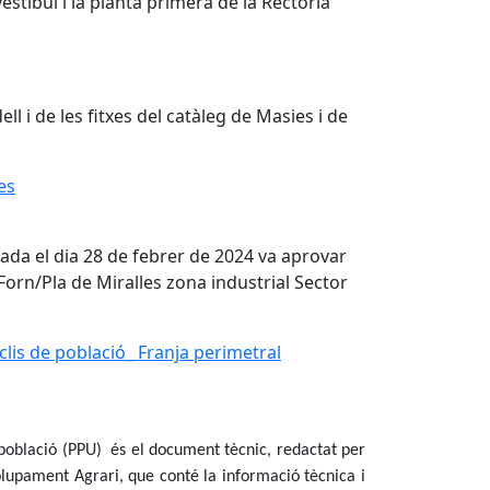
vestíbul i la planta primera de la Rectoria
l i de les fitxes del catàleg de Masies i de
es
rada el dia 28 de febrer de 2024 va aprovar
 Forn/Pla de Miralles zona industrial Sector
clis de població_ Franja perimetral
e població (PPU) és el document tècnic, redactat per
olupament Agrari, que conté la informació tècnica i