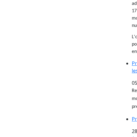
ad
17
mo
nu
L'
po
en
Pr
le
05
Re
mo
pr
Pr
28