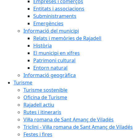
Empreses i comerços
Entitats i associacions
Subministraments
Emergències
Informació del municipi
Relats i memòries de Rajadell
Història
El municipi en xifres
Patrimoni cultural
Entorn natural
Informació geogràfica
Turisme
Turisme sostenible
Oficina de Turisme
Rajadell actiu
Rutes i itineraris
Vil·la romana de Sant Amanç de Viladés
Triclini - Vil·la romana de Sant Amanç de Viladés
Festes i fires