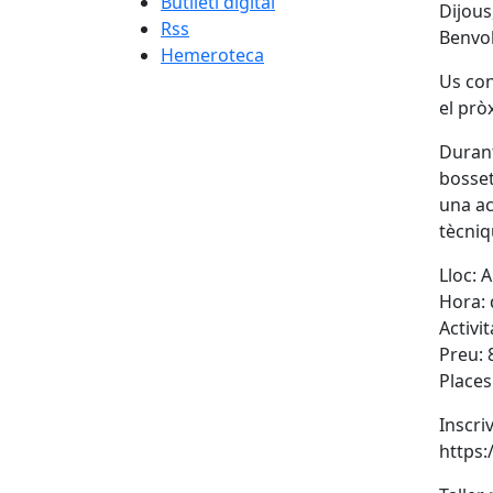
Butlletí digital
Dijous
Rss
Benvol
Hemeroteca
Us con
el prò
Durant
bosset
una ac
tècniq
Lloc: 
Hora: 
Activi
Preu: 
Places
Inscri
https: