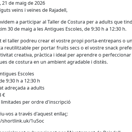
, 21 de maig de 2026
guts veïns i veïnes de Rajadell,
videm a participar al Taller de Costura per a adults que tind
xim 30 de maig a les Antigues Escoles, de 9:30 h a 12:30 h.
 el taller podreu crear el vostre propi porta-entrepans o u
a reutilitzable per portar fruits secs o el vostre snack prefer
tivitat creativa, pràctica i ideal per aprendre o perfeccionar
ues de costura en un ambient agradable i distès.
Antigues Escoles
de 9:30 h a 12:30 h
tat adreçada a adults
8 €
 limitades per ordre d'inscripció
viu-vos a través d'aquest enllaç:
//shortlink.uk/1uSoc