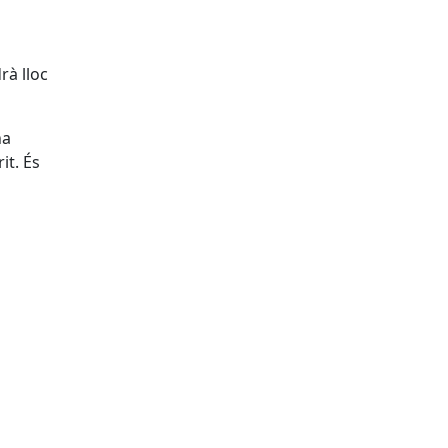
rà lloc
na
it. És