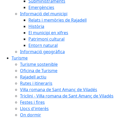
Subministraments
Emergències
Informació del municipi
Relats i memòries de Rajadell
Història
El municipi en xifres
Patrimoni cultural
Entorn natural
Informació geogràfica
Turisme
Turisme sostenible
Oficina de Turisme
Rajadell actiu
Rutes i itineraris
Vil·la romana de Sant Amanç de Viladés
Triclini - Vil·la romana de Sant Amanç de Viladés
Festes i fires
Llocs d'interès
On dormir