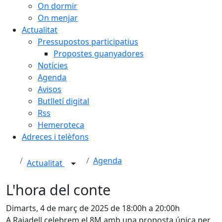
On dormir
On menjar
Actualitat
Pressupostos participatius
Propostes guanyadores
Notícies
Agenda
Avisos
Butlletí digital
Rss
Hemeroteca
Adreces i telèfons
Agenda
Actualitat
L'hora del conte
Dimarts, 4 de març de 2025 de 18:00h a 20:00h
A Rajadell celebrem el 8M amb una proposta única per