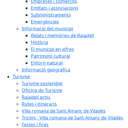
Empreses i comerços
Entitats i associacions
Subministraments
Emergències
Informació del municipi
Relats i memòries de Rajadell
Història
El municipi en xifres
Patrimoni cultural
Entorn natural
Informació geogràfica
Turisme
Turisme sostenible
Oficina de Turisme
Rajadell actiu
Rutes i itineraris
Vil·la romana de Sant Amanç de Viladés
Triclini - Vil·la romana de Sant Amanç de Viladés
Festes i fires