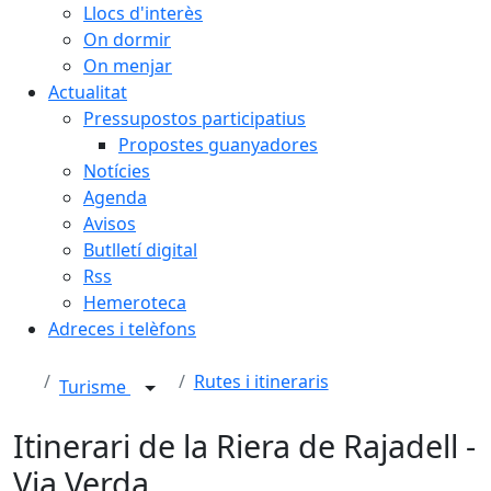
Llocs d'interès
On dormir
On menjar
Actualitat
Pressupostos participatius
Propostes guanyadores
Notícies
Agenda
Avisos
Butlletí digital
Rss
Hemeroteca
Adreces i telèfons
Rutes i itineraris
Turisme
Itinerari de la Riera de Rajadell -
Via Verda