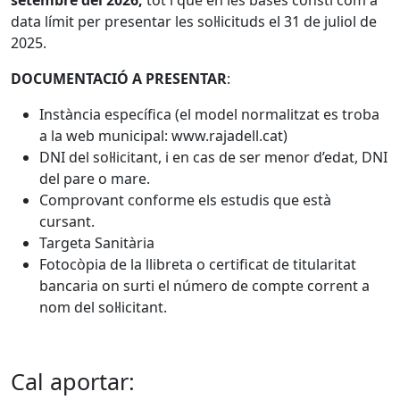
setembre del 2026,
tot i que en les bases consti com a
data límit per presentar les sol·licituds el 31 de juliol de
2025.
DOCUMENTACIÓ A PRESENTAR
:
Instància especíﬁca (el model normalitzat es troba
a la web municipal: www.rajadell.cat)
DNI del sol·licitant, i en cas de ser menor d’edat, DNI
del pare o mare.
Comprovant conforme els estudis que està
cursant.
Targeta Sanitària
Fotocòpia de la llibreta o certificat de titularitat
bancaria on surti el número de compte corrent a
nom del sol·licitant.
Cal aportar: