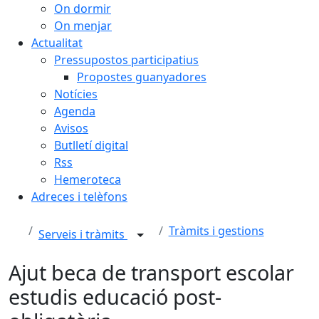
On dormir
On menjar
Actualitat
Pressupostos participatius
Propostes guanyadores
Notícies
Agenda
Avisos
Butlletí digital
Rss
Hemeroteca
Adreces i telèfons
Tràmits i gestions
Serveis i tràmits
Ajut beca de transport escolar
estudis educació post-