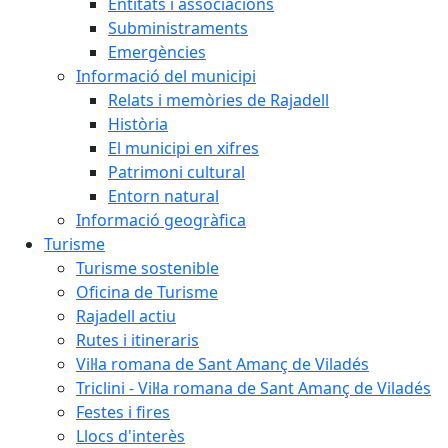
Entitats i associacions
Subministraments
Emergències
Informació del municipi
Relats i memòries de Rajadell
Història
El municipi en xifres
Patrimoni cultural
Entorn natural
Informació geogràfica
Turisme
Turisme sostenible
Oficina de Turisme
Rajadell actiu
Rutes i itineraris
Vil·la romana de Sant Amanç de Viladés
Triclini - Vil·la romana de Sant Amanç de Viladés
Festes i fires
Llocs d'interès