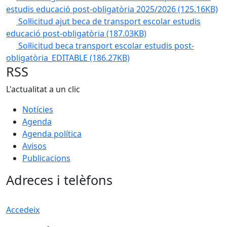
estudis educació post-obligatòria 2025/2026
(125.16KB)
Sol·licitud ajut beca de transport escolar estudis
educació post-obligatòria
(187.03KB)
Sol·licitud beca transport escolar estudis post-
obligatòria_EDITABLE
(186.27KB)
RSS
L'actualitat a un clic
Notícies
Agenda
Agenda política
Avisos
Publicacions
Adreces i telèfons
Accedeix