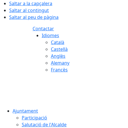
Saltar a la capçalera
Saltar al contingut
Saltar al peu de pàgina
Contactar
Idiomes
Català
Castellà
Anglès
Alemany
Francès
07.08.2026 | 00:02
Ajuntament
Participació
Salutació de l'Alcalde