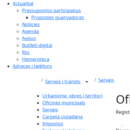
Actualitat
Pressupostos participatius
Propostes guanyadores
Notícies
Agenda
Avisos
Butlletí digital
Rss
Hemeroteca
Adreces i telèfons
Serveis
Serveis i tràmits
Of
Urbanisme, obres i territori
Oficines municipals
Serveis
Regist
Carpeta ciutadana
Fa
Impostos