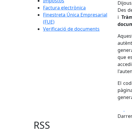
Impostos
Dijous
Factura electrònica
Des de
Finestreta Única Empresarial
i
Tràm
(FUE)
docum
Verificació de documents
Aquest
autèn
genera
que es
acced
l'auten
El cod
pàgin
genera
Fa
Darrer
RSS