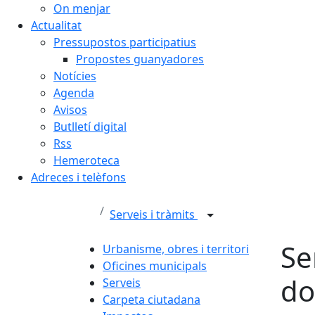
On menjar
Actualitat
Pressupostos participatius
Propostes guanyadores
Notícies
Agenda
Avisos
Butlletí digital
Rss
Hemeroteca
Adreces i telèfons
Serveis i tràmits
Se
Urbanisme, obres i territori
Oficines municipals
do
Serveis
Carpeta ciutadana