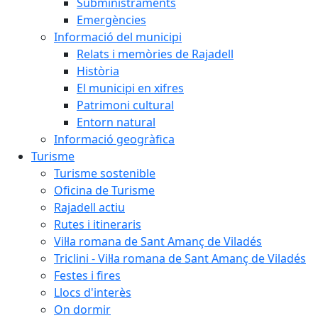
Subministraments
Emergències
Informació del municipi
Relats i memòries de Rajadell
Història
El municipi en xifres
Patrimoni cultural
Entorn natural
Informació geogràfica
Turisme
Turisme sostenible
Oficina de Turisme
Rajadell actiu
Rutes i itineraris
Vil·la romana de Sant Amanç de Viladés
Triclini - Vil·la romana de Sant Amanç de Viladés
Festes i fires
Llocs d'interès
On dormir