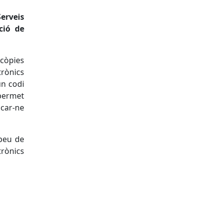
Serveis
ció de
 còpies
rònics
un codi
 permet
car-ne
 peu de
rònics