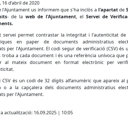
, 16 d’abril de 2020
 l'Ajuntament us informem que s'ha inclòs a
l'apartat
de
its
- de la
web de l'Ajuntament
, el
Servei de Verifica
ents.
 servei permet contrastar la integritat i l'autenticitat de
tiques en paper de documents administratius elect
ts per l'Ajuntament. El codi segur de verificació (CSV) és 
 troba a cada document i és una referència unívoca que
ir al mateix document en format electrònic per verifi
ticitat.
i CSV és un codi de 32 dígits alfanumèric que apareix al
a o a la capçalera dels documents administratius elect
ts per l'Ajuntament.
cebook
X
a actualització: 16.09.2025 | 10:05