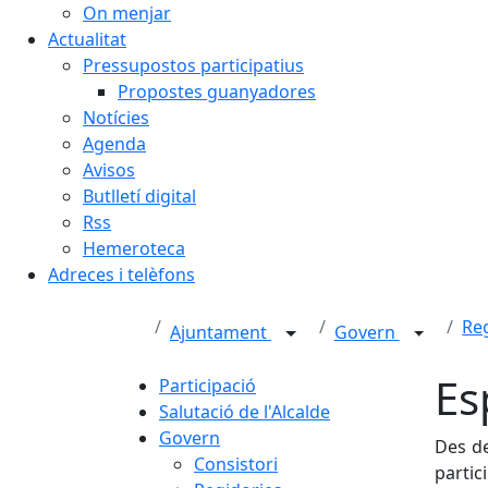
On menjar
Actualitat
Pressupostos participatius
Propostes guanyadores
Notícies
Agenda
Avisos
Butlletí digital
Rss
Hemeroteca
Adreces i telèfons
Re
Ajuntament
Govern
Es
Participació
Salutació de l'Alcalde
Govern
Des de
Consistori
partic