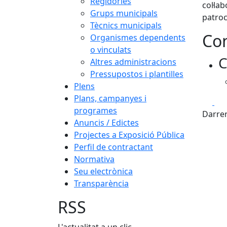
Regidories
col·la
Grups municipals
patroc
Tècnics municipals
Con
Organismes dependents
o vinculats
C
Altres administracions
Pressupostos i plantilles
Plens
Plans, campanyes i
Fa
programes
Darrer
Anuncis / Edictes
Projectes a Exposició Pública
Perfil de contractant
Normativa
Seu electrònica
Transparència
RSS