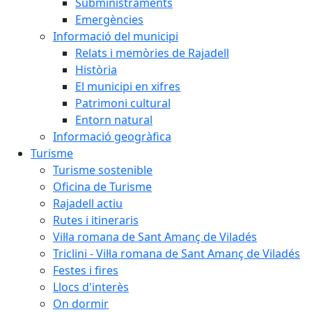
Subministraments
Emergències
Informació del municipi
Relats i memòries de Rajadell
Història
El municipi en xifres
Patrimoni cultural
Entorn natural
Informació geogràfica
Turisme
Turisme sostenible
Oficina de Turisme
Rajadell actiu
Rutes i itineraris
Vil·la romana de Sant Amanç de Viladés
Triclini - Vil·la romana de Sant Amanç de Viladés
Festes i fires
Llocs d'interès
On dormir