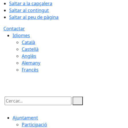
Saltar a la capçalera
Saltar al contingut
Saltar al peu de pàgina
Contactar
Idiomes
Català
Castellà
Anglès
Alemany
Francès
08.08.2026 | 18:37
Cercar:
Ajuntament
Participació