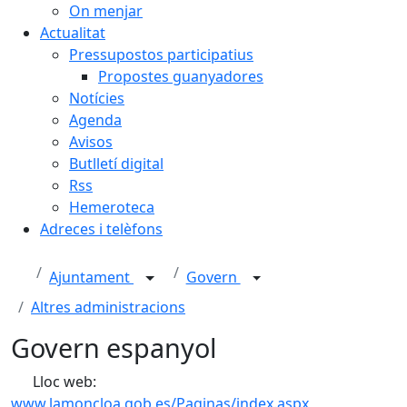
On menjar
Actualitat
Pressupostos participatius
Propostes guanyadores
Notícies
Agenda
Avisos
Butlletí digital
Rss
Hemeroteca
Adreces i telèfons
Ajuntament
Govern
Altres administracions
Govern espanyol
Lloc web:
www.lamoncloa.gob.es/Paginas/index.aspx