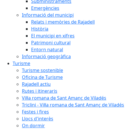
Subministraments
Emergències
Informació del municipi
Relats i memòries de Rajadell
Història
El municipi en xifres
Patrimoni cultural
Entorn natural
Informació geogràfica
Turisme
Turisme sostenible
Oficina de Turisme
Rajadell actiu
Rutes i itineraris
Vil·la romana de Sant Amanç de Viladés
Triclini - Vil·la romana de Sant Amanç de Viladés
Festes i fires
Llocs d'interès
On dormir