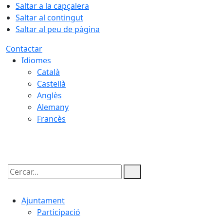
Saltar a la capçalera
Saltar al contingut
Saltar al peu de pàgina
Contactar
Idiomes
Català
Castellà
Anglès
Alemany
Francès
08.08.2026 | 16:18
Cercar:
Ajuntament
Participació