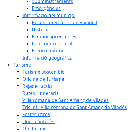
Subministraments
Emergències
Informació del municipi
Relats i memòries de Rajadell
Història
El municipi en xifres
Patrimoni cultural
Entorn natural
Informació geogràfica
Turisme
Turisme sostenible
Oficina de Turisme
Rajadell actiu
Rutes i itineraris
Vil·la romana de Sant Amanç de Viladés
Triclini - Vil·la romana de Sant Amanç de Viladés
Festes i fires
Llocs d'interès
On dormir