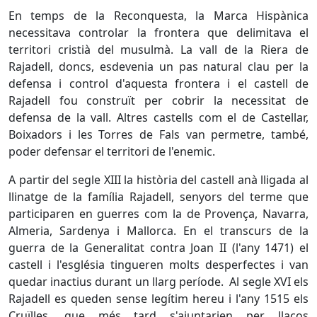
En temps de la Reconquesta, la Marca Hispànica
necessitava controlar la frontera que delimitava el
territori cristià del musulmà. La vall de la Riera de
Rajadell, doncs, esdevenia un pas natural clau per la
defensa i control d'aquesta frontera i el castell de
Rajadell fou construït per cobrir la necessitat de
defensa de la vall. Altres castells com el de Castellar,
Boixadors i les Torres de Fals van permetre, també,
poder defensar el territori de l'enemic.
A partir del segle XIII la història del castell anà lligada al
llinatge de la família Rajadell, senyors del terme que
participaren en guerres com la de Provença, Navarra,
Almeria, Sardenya i Mallorca. En el transcurs de la
guerra de la Generalitat contra Joan II (l'any 1471) el
castell i l'església tingueren molts desperfectes i van
quedar inactius durant un llarg període. Al segle XVI els
Rajadell es queden sense legítim hereu i l'any 1515 els
Cruïlles, que més tard s'ajuntarien per llaços