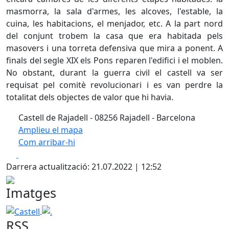
masmorra, la sala d'armes, les alcoves, l'estable, la
cuina, les habitacions, el menjador, etc. A la part nord
del conjunt trobem la casa que era habitada pels
masovers i una torreta defensiva que mira a ponent. A
finals del segle XIX els Pons reparen l'edifici i el moblen.
No obstant, durant la guerra civil el castell va ser
requisat pel comitè revolucionari i es van perdre la
totalitat dels objectes de valor que hi havia.
Castell de Rajadell - 08256 Rajadell - Barcelona
Amplieu el mapa
Com arribar-hi
Leaflet
| ©
OpenStreetMap
contributors
Facebook
X
+
Darrera actualització: 21.07.2022 | 12:52
−
Imatges
Castell
.
RSS