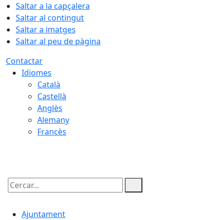
Saltar a la capçalera
Saltar al contingut
Saltar a imatges
Saltar al peu de pàgina
Contactar
Idiomes
Català
Castellà
Anglès
Alemany
Francès
07.08.2026 | 16:19
Cercar:
Ajuntament