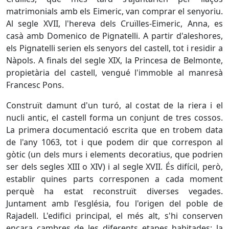
matrimonials amb els Eimeric, van comprar el senyoriu.
Al segle XVII, l'hereva dels Cruïlles-Eimeric, Anna, es
casà amb Domenico de Pignatelli. A partir d'aleshores,
els Pignatelli serien els senyors del castell, tot i residir a
Nàpols. A finals del segle XIX, la Princesa de Belmonte,
propietària del castell, vengué l'immoble al manresà
Francesc Pons.
Construït damunt d'un turó, al costat de la riera i el
nucli antic, el castell forma un conjunt de tres cossos.
La primera documentació escrita que en trobem data
de l'any 1063, tot i que podem dir que correspon al
gòtic (un dels murs i elements decoratius, que podrien
ser dels segles XIII o XIV) i al segle XVII. És difícil, però,
establir quines parts corresponen a cada moment
perquè ha estat reconstruït diverses vegades.
Juntament amb l'església, fou l'origen del poble de
Rajadell. L'edifici principal, el més alt, s'hi conserven
encara cambres de les diferents etapes habitades: la