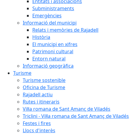
Entitats i associacions
Subministraments
Emergències
Informació del municipi
Relats i memòries de Rajadell
Història
El municipi en xifres
Patrimoni cultural
Entorn natural
Informació geogràfica
Turisme
Turisme sostenible
Oficina de Turisme
Rajadell actiu
Rutes i itineraris
Vil·la romana de Sant Amanç de Viladés
Triclini - Vil·la romana de Sant Amanç de Viladés
Festes i fires
Llocs d'interès