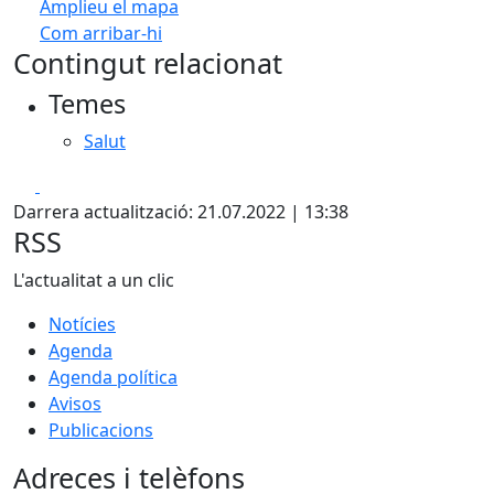
Amplieu el mapa
Com arribar-hi
Leaflet
| ©
OpenStreetMap
contributors
Contingut relacionat
+
Temes
−
Salut
Facebook
X
Darrera actualització: 21.07.2022 | 13:38
RSS
L'actualitat a un clic
Notícies
Agenda
Agenda política
Avisos
Publicacions
Adreces i telèfons