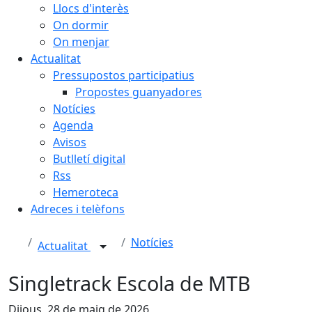
Llocs d'interès
On dormir
On menjar
Actualitat
Pressupostos participatius
Propostes guanyadores
Notícies
Agenda
Avisos
Butlletí digital
Rss
Hemeroteca
Adreces i telèfons
Notícies
Actualitat
Singletrack Escola de MTB
Dijous, 28 de maig de 2026