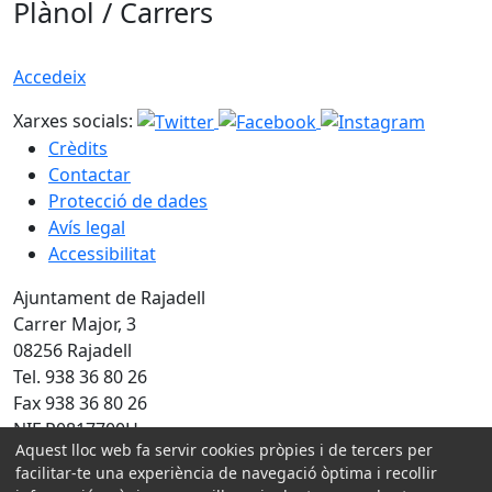
Plànol / Carrers
Accedeix
Xarxes socials:
Crèdits
Contactar
Protecció de dades
Avís legal
Accessibilitat
Ajuntament de Rajadell
Carrer Major, 3
08256 Rajadell
Tel. 938 36 80 26
Fax 938 36 80 26
NIF P0817700H
Aquest lloc web fa servir cookies pròpies i de tercers per
Amb la col·laboració de:
facilitar-te una experiència de navegació òptima i recollir