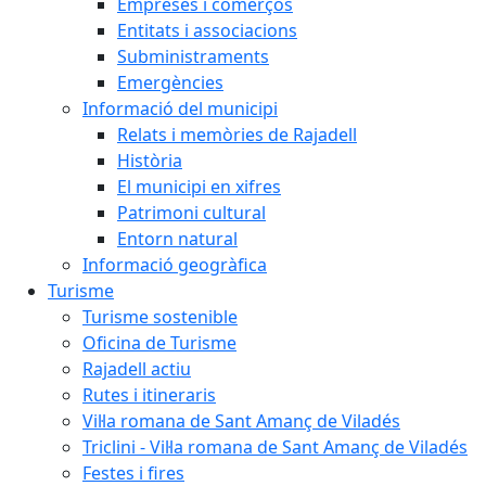
Empreses i comerços
Entitats i associacions
Subministraments
Emergències
Informació del municipi
Relats i memòries de Rajadell
Història
El municipi en xifres
Patrimoni cultural
Entorn natural
Informació geogràfica
Turisme
Turisme sostenible
Oficina de Turisme
Rajadell actiu
Rutes i itineraris
Vil·la romana de Sant Amanç de Viladés
Triclini - Vil·la romana de Sant Amanç de Viladés
Festes i fires