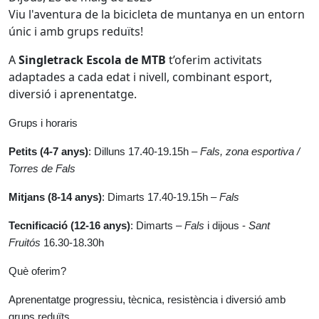
Viu l'aventura de la bicicleta de muntanya en un entorn
únic i amb grups reduïts!
A
Singletrack Escola de MTB
t’oferim activitats
adaptades a cada edat i nivell, combinant esport,
diversió i aprenentatge.
Grups i horaris
Petits (4-7 anys)
: Dilluns 17.40-19.15h –
Fals, zona esportiva /
Torres de Fals
Mitjans (8-14 anys)
: Dimarts 17.40-19.15h –
Fals
Tecnificació (12-16 anys)
: Dimarts –
Fals
i dijous -
Sant
Fruitós
16.30-18.30h
Què oferim?
Aprenentatge progressiu, tècnica, resistència i diversió amb
grups reduïts.